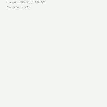
Samedi : 10h-12h / 14h-18h
Dimanche : FERMÉ
L'abus d'alcool est dangereux pour la santé, à consommer avec modération.