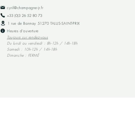
cyril@champagne-jr.fr
+33 (0)3 26 52 80 73​
1 rue de Bannay 51270 TALUS-SAINT-PRIX
Heures d'ouverture
Toujours sur rendez-vous
Du lundi au vendredi : 8h-12h / 14h-18h
Samedi : 10h-12h / 14h-18h
Dimanche : FERMÉ
L'abus d'alcool est dangereux pour la santé, à consommer avec modération.