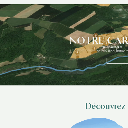
de la vallée. Il apporte fraicheur et humidité aux vig
au risque de gelées tardives. Le Meunier étant un c
peu plus résistant au gel, i
Le domaine s’est agrandit récemment sur le village v
parcelle plantée avec un ancien cépage, le petit M
NOTRE CAR
Faites une immers
Découvrez n