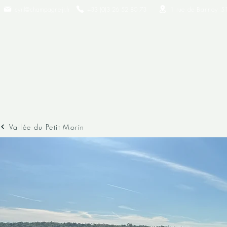
cyril@champagne-jr.fr
+33 (0)3 26 52 80 73​
1 rue de Bannay 5
Vallée du Petit Morin