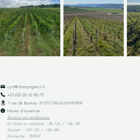
cyril@champagne-jr.fr
+33 (0)3 26 52 80 73​
1 rue de Bannay 51270 TALUS-SAINT-PRIX
Heures d'ouverture
Toujours sur rendez-vous
Du lundi au vendredi : 8h-12h / 14h-18h
Samedi : 10h-12h / 14h-18h
Dimanche : FERMÉ