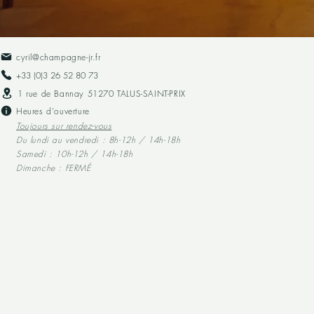
cyril@champagne-jr.fr
+33 (0)3 26 52 80 73​
1 rue de Bannay 51270 TALUS-SAINT-PRIX
Heures d'ouverture
Toujours sur rendez-vous
Du lundi au vendredi : 8h-12h / 14h-18h
Samedi : 10h-12h / 14h-18h
Dimanche : FERMÉ
L'abus d'alcool est dangereux pour la santé, à consommer avec modération.