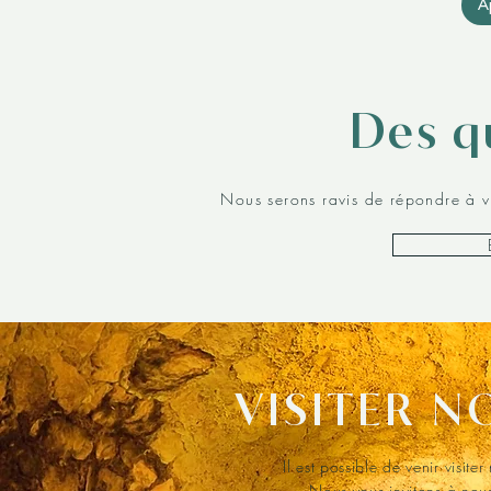
A
Des q
Nous serons ravis de répondre à 
VISITER 
Il est possible de venir visit
Nous vous invitons à nou